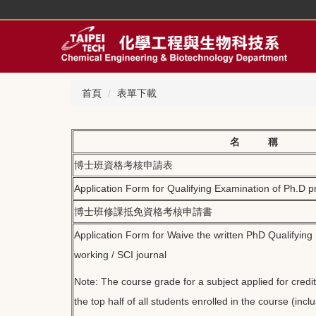
跳
到
主
要
內
容
首頁
表單下載
區
名 稱
博士班資格考核申請表
Application Form for Qualifying Examination of Ph.D 
博士班修課抵免資格考核申請書
Application Form for Waive the written PhD Qualifyin
working / SCI journal
Note: The course grade for a subject applied for credi
the top half of all students enrolled in the course (inclu