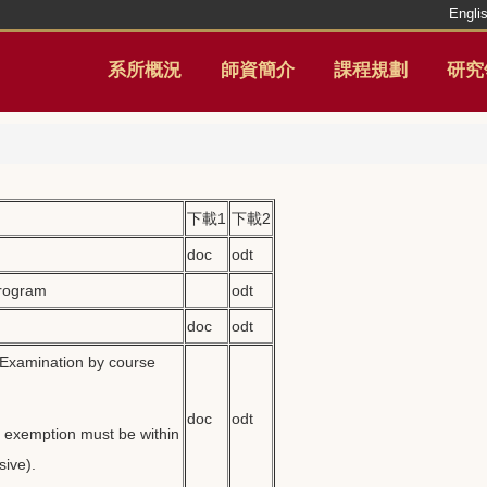
Engli
系所概況
師資簡介
課程規劃
研究
下載1
下載2
doc
odt
program
odt
doc
odt
g Examination by course
doc
odt
t exemption must be within
sive).