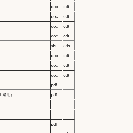
doc
odt
doc
odt
doc
odt
doc
odt
xls
ods
doc
odt
doc
odt
doc
odt
pdf
生適用)
pdf
pdf