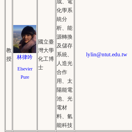
成、電
化學系
統分
析、能
源轉換
國立臺
及儲存
教
灣大學
lylin@
ntut.edu.tw
系統、
林律吟
授
化工博
人造光
士
Elsevier
合作
Pure
用、太
陽能電
池、光
電材
料、氫
能科技