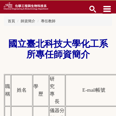
跳
到
主
要
首頁
師資簡介
專任教師
內
容
區
國立臺北科技大學化工系
所專任師資簡介
研
職
學
究
姓名
E-mail
帳號
稱
歷
專
長
儀器分