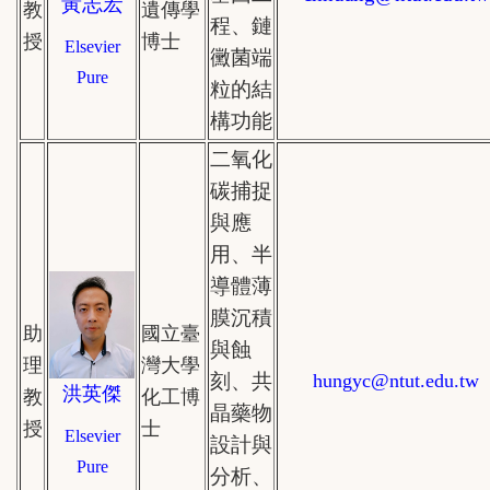
黃志宏
教
遺傳學
程、鏈
授
博士
Elsevier
黴菌端
Pure
粒的結
構功能
二氧化
碳捕捉
與應
用、半
導體薄
膜沉積
助
國立
臺
與蝕
理
灣大學
刻、共
hungyc
@
ntut.edu.tw
洪英傑
教
化工博
晶藥物
授
士
Elsevier
設計與
Pure
分析、