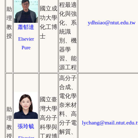
程最適
國立成
助
化與強
功大學
理
化、系
ydhsiao
@
ntut.edu.tw
化工博
教
蕭郁達
統識
授
士
Elsevier
別、機
Pure
器學
習、能
源工程
高分子
合成、
電化學
國立
臺
奈米材
灣大學
助
料、高
高分子
理
分子電
lychang
@mail.
ntut.edu.
張玲毓
科學與
教
解質、
授
工程博