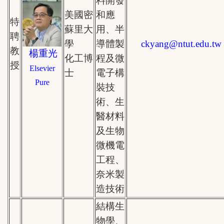
料開發
美國密
和應
特
蘇里大
用、半
聘
學
導體製
ckyang
@
ntut.edu.tw
教
楊重光
化工博
程及微
授
Elsevier
士
電子構
Pure
裝技
術、生
醫材料
及生物
微機電
工程、
奈米製
造技術
結構生
物學、