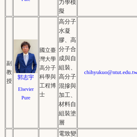
力學模
擬
高分子
水凝
膠、高
分子合
國立
臺
成與自
灣大學
副
組裝、
高分子
教
chihyukuo
@ntut.edu.t
高分子
科學與
郭志宇
授
工程博
混摻與
Elsevier
士
加工、
Pure
材料自
組裝塗
層
電致變