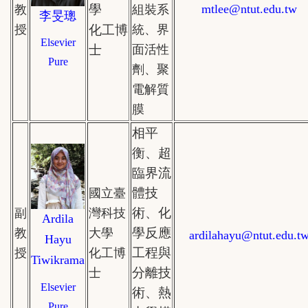
學
mtlee
@ntut.edu.tw
教
組裝系
李旻璁
授
化工博
統、界
Elsevier
士
面活性
Pure
劑、聚
電解質
膜
相平
衡、超
臨界流
體技
國立臺
術、化
副
灣科技
Ardila
學反應
教
大學
ardilahayu
@ntut.edu.t
Hayu
工程與
授
化工博
Tiwikrama
分離技
士
Elsevier
術、熱
Pure