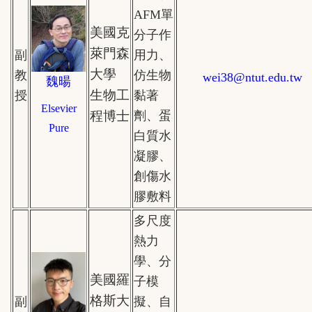
AFM單
美國克
分子作
萊門森
副
用力、
大學
教
仿生物
wei38
@ntut.edu.tw
魏暘
生物工
授
黏著
Elsevier
程博士
劑、蛋
Pure
白質水
凝膠、
創傷水
膠敷料
多尺度
熱力
學、分
美國羅
子模
格斯大
副
擬、自