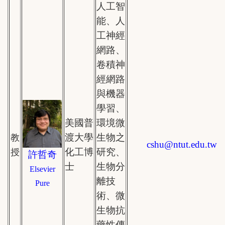
人工智
能、人
工神經
網路、
卷積神
經網路
與機器
學習、
美國普
環境微
渡大學
生物之
教
cshu
@
ntut.edu.tw
化工博
研究、
授
許哲奇
士
生物分
Elsevier
離技
Pure
術、微
生物抗
藥性傳