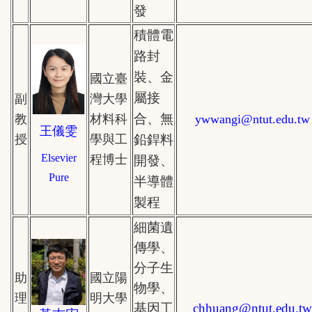
發
積體電
路封
裝、金
國立
臺
屬接
副
灣大學
合、無
教
材料科
ywwangi
@ntut.edu.tw
王儀雯
授
學與工
鉛銲料
Elsevier
程博士
開發、
Pure
半導體
製程
細菌遺
傳學、
分子生
助
國立陽
物學、
理
明大學
基因工
chhuang
@
ntut.edu.tw