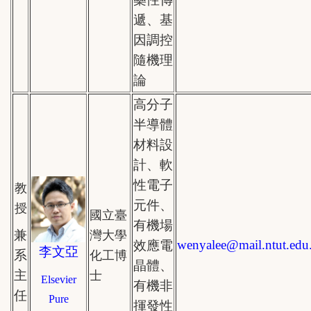
遞、
基
因調控
隨機理
論
高分子
半導體
材料設
計、軟
性電子
教
元件、
授
國立臺
有機場
兼
灣大學
wenyalee
@mail.
ntut.edu
效應電
李文亞
系
化工博
晶體、
主
士
Elsevier
有機非
任
Pure
揮發性