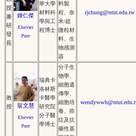
華大學
料製
授
rjchung@
ntut.edu.tw
材料科
程、奈
鍾仁傑
兼
學與工
米/超
研
Elsevier
程博士
微粒材
發
Pure
料、生
長
物感測
器
分子生
物學、
瑞典卡
細胞遺
洛林斯
傳學、
教
卡醫學
wendywwh
@
ntut.edu.
細胞培
翁文慧
授
研究院
養、癌
分子醫
Elsevier
症及抗
學博士
Pure
藥性基