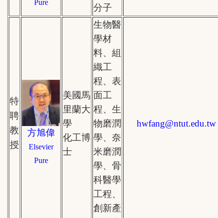
Pure
分子
生物醫
學材
料、組
織工
程、表
美國馬
面工
特
里蘭大
程、生
聘
學
物磨潤
hwfang
@
ntut.edu.tw
教
方旭偉
化工博
學、奈
授
Elsevier
士
米磨潤
Pure
學、骨
科醫學
工程、
創新產