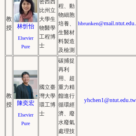
密西西
程、動
比州立
物細胞
教
大學生
mail.
ntut.edu
hbrunken@
培養、
林忻怡
授
物醫學
生醫材
工程博
Elsevier
料製造
士
Pure
及檢測
碳捕捉
再利
用、超
國立臺
重力精
教
灣大學
餾進行
yhchen1
@
ntut.edu.tw
陳奕宏
授
環工博
循環經
士
濟、廢
Elsevier
水廢氣
Pure
處理技