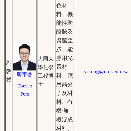
色材
料、機
能性聚
醯胺及
聚醯亞
胺、能
源用光
大同大
副
電材
學化學
教
yrkung
@ntut.edu.tw
龔宇睿
料、應
工程博
授
士
用高分
Elsevier
子及材
Pure
料、有
機/無
機混成
材料、