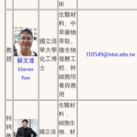
術
生醫材
料、中
草藥物
國立清
萃取、
教
華大學
微生物
f10549
@
ntut.edu.tw
授
化工博
發酵工
蘇文達
士
程、幹
Elsevier
細胞培
Pure
養與應
用
生醫材
料 、
特
細胞生
聘
國立清
物、材
教