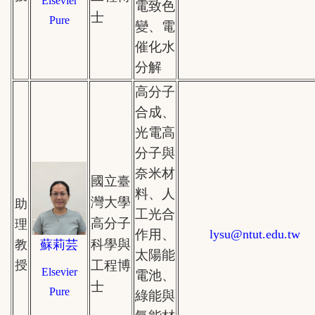
Elsevier
電致色
士
Pure
變、電
催化水
分解
高分子
合成、
光電高
分子與
奈米材
國立
臺
料、人
灣大學
助
工光合
高分子
理
作用、
lysu
@
ntut.edu.tw
科學與
蘇莉芸
教
太陽能
授
工程博
Elsevier
電池、
士
Pure
綠能與