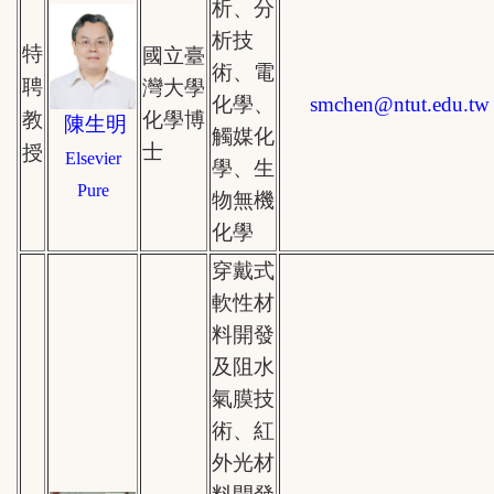
析、分
析技
特
國立臺
術、電
聘
灣大學
化學、
smchen
@
ntut.edu.tw
教
化學博
陳生明
觸媒化
士
授
Elsevier
學、生
Pure
物無機
化學
穿戴式
軟性材
料開發
及阻水
氣膜技
術、紅
外光材