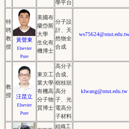
學平台
美國布
特
分子設
蘭岱斯
聘
計、天
大學
ws75624
@
ntut.edu.t
教
然物全
黃聲東
生化有
授
合成
Elsevier
機博士
Pure
高分子
東京工
合成、
業大學
樹枝狀
教
有機高
高分
klwang
@
ntut.edu.tw
授
汪昆立
分子物
子、光
Elsevier
質博士
電高分
Pure
子材料
組織工