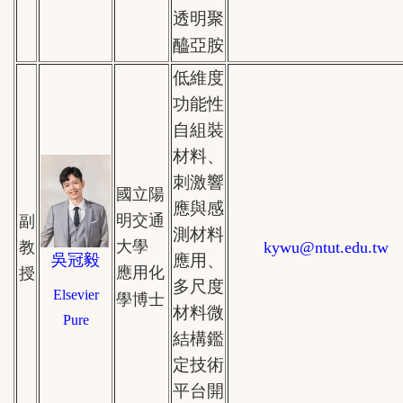
透明聚
醯亞胺
低維度
功能性
自組裝
材料、
刺激響
國立陽
應與感
明交通
副
測材料
大學
教
kywu
@
ntut.edu.tw
吳冠毅
應用、
應用化
授
多尺度
Elsevier
學博士
材料微
Pure
結構鑑
定技術
平台開