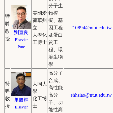
分子生
美國愛
物模
特
荷華州
擬、基
聘
立
因工程
f10894
@
ntut.edu.tw
教
劉宣良
大學化
及蛋白
授
Elsevier
工博士
質工
Pure
程、環
境生物
學
高分子
合成、
特
大同大
高性能
聘
學
高分
shhsiao
@
ntut.edu.tw
教
化工博
蕭勝輝
子、功
士
授
Elsevier
能性高