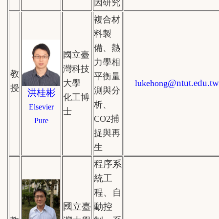
因研究
複合材
料製
備、熱
國立臺
力學相
灣科技
教
平衡量
@
ntut.edu.tw
大學
lukehong
授
測與分
洪桂彬
化工博
析、
Elsevier
士
CO2捕
Pure
捉與再
生
程序系
統工
程、自
國立臺
動控