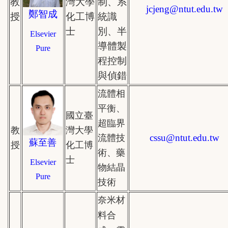
教
灣大學
制、系
jcjeng
@
ntut.edu.tw
鄭智成
授
化工博
統識
士
別、半
Elsevier
導體製
Pure
程控制
與偵錯
流體相
平衡、
國立臺
超臨界
教
灣大學
cssu@
ntut.edu.tw
流體技
蘇至善
授
化工博
術、藥
士
Elsevier
物結晶
Pure
技術
奈米材
料合