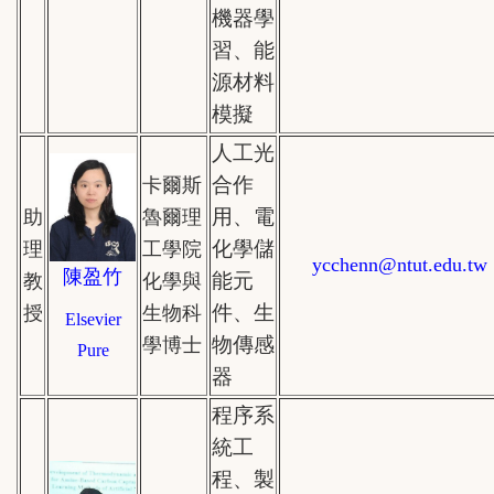
機器學
習、能
源材料
模擬
人工光
合作
卡爾斯
用、電
助
魯爾理
化學儲
理
工學院
ycchenn
@
ntut.edu.tw
陳盈竹
能元
教
化學與
件、生
授
生物科
Elsevier
物傳感
學博士
Pure
器
程序系
統工
程、製