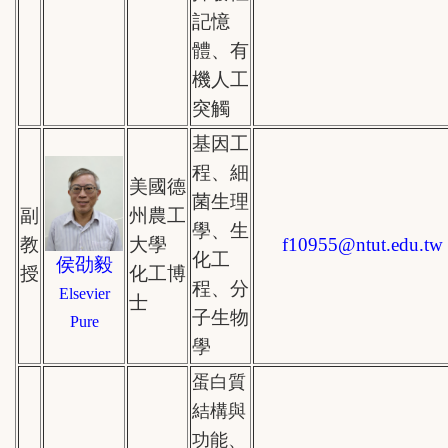
記憶
體、有
機人工
突觸
基因工
程、細
美國德
菌生理
副
州農工
學、生
教
大學
f10955
@
ntut.edu.tw
化工
侯劭毅
授
化工博
程、分
Elsevier
士
子生物
Pure
學
蛋白質
結構與
功能、