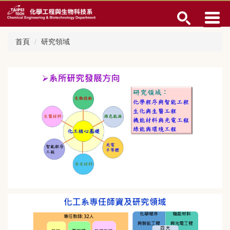
跳
到
主
要
首頁
研究領域
內
容
區