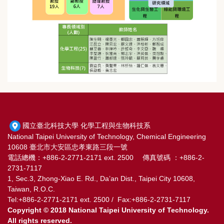
國立臺北科技大學 化學工程與生物科技系
National Taipei University of Technology, Chemical Engineering
10608 臺北市大安區忠孝東路三段一號
電話總機：+886-2-2771-2171 ext. 2500 傳真號碼 ：+886-2-
2731-7117
1, Sec.3, Zhong-Xiao E. Rd., Da’an Dist., Taipei City 10608,
Taiwan, R.O.C.
Tel:+886-2-2771-2171 ext. 2500 / Fax:+886-2-2731-7117
Copyright © 2018 National Taipei University of Technology.
All rights reserved.