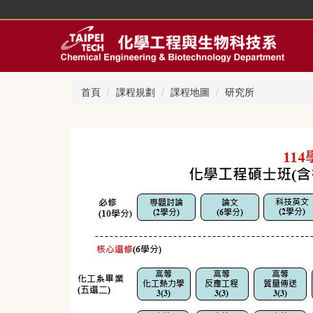
跳
到
主
要
內
容
首頁
課程規劃
課程地圖
研究所
區