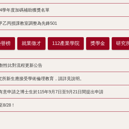
4學年度加碼補助獲獎名單
工一甲乙丙授課教室調整為先鋒501
榮譽榜
就業徵才
112產業學院
獎學金
研究
畢業論文原創性比對流程更新公告
學年度起研究所新生應接受學術倫理教育，請詳見說明。
有意申請之博士生於115年9月7日至9月21日間提出申請
8/28！