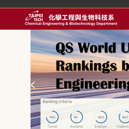
跳
到
主
要
內
容
區